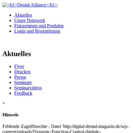
Aktuelles
Unser Netzwerk
Fräszentrum und Produkte
Login und Registrierung
Aktuelles
Flyer
Drucken
Presse
Seminare
Seminarvideos
Feedback
×
Hinweis
Fehlende Zugriffsrechte - Datei 'http:/digital-dental-magazin.de/wp-
content/uploads/Dynamic-Function-Control-digitale-